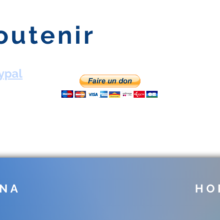
outenir
ypal
 N A
H O R