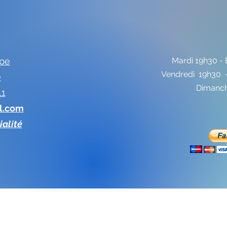
ope
Mardi 19h30 - 
Vendredi 19h30 -
e
Dimanch
11
l.com
ialité