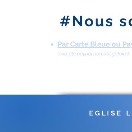
#Nous s
Par Carte Bleue ou Pa
(compte paypal non obligatoire)
E G L I S E L