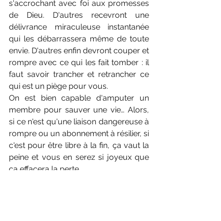
s'accrochant avec foi aux promesses 
de Dieu. D'autres recevront une 
délivrance miraculeuse instantanée 
qui les débarrassera même de toute 
envie. D'autres enfin devront couper et 
rompre avec ce qui les fait tomber : il 
faut savoir trancher et retrancher ce 
qui est un piège pour vous. 
On est bien capable d'amputer un 
membre pour sauver une vie… Alors, 
si ce n'est qu'une liaison dangereuse à 
rompre ou un abonnement à résilier, si 
c'est pour être libre à la fin, ça vaut la 
peine et vous en serez si joyeux que 
ça effacera la perte. 
L'essentiel, c'est que, comme Jésus l'a 
déclaré, 
"vous connaîtrez la vérité et la 
vérité vous rendra libres."  (Jean 8.32)