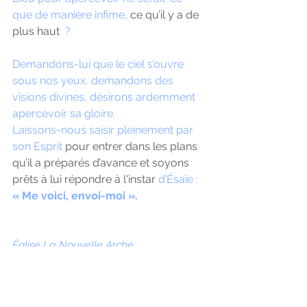
que de manière infime, 
ce qu’il y a de 
plus haut 
 ? 
Demandons-lui que le ciel s’ouvre 
sous nos yeux, demandons des 
visions divines, désirons ardemment 
apercevoir sa gloire. 
Laissons-nous saisir pleinement par 
son Esprit 
pour entrer dans les plans 
qu’il a préparés d’avance et soyons 
prêts à lui répondre à l'instar
 d’Ésaïe :  
« Me voici, envoi-moi ».
Église La Nouvelle Arche
jesus
dons spirituels
vision
vision d'Ezechiel
Voir la gloire de Dieu
Me voici